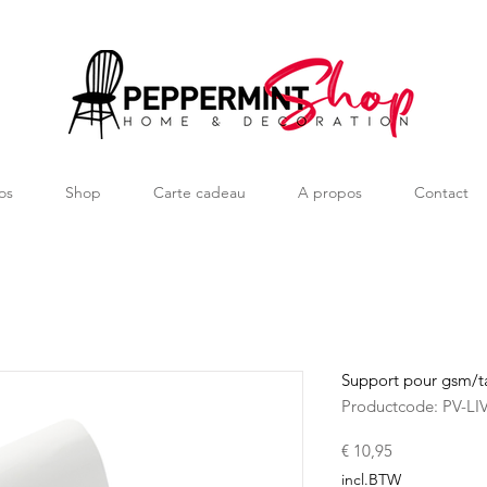
os
Shop
Carte cadeau
A propos
Contact
Support pour gsm/ta
Productcode: PV-LI
Prijs
€ 10,95
incl.BTW