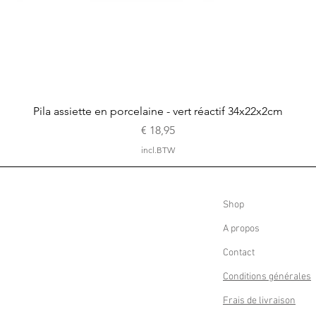
Snel overzicht
Pila assiette en porcelaine - vert réactif 34x22x2cm
Prijs
€ 18,95
incl.BTW
Shop
A propos
Contact
Conditions générales
Frais de livraison