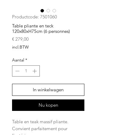
Productcode: 7501060
Table pliante en teck
120x80xH75cm (6 personnes)
Prijs
€ 279,00
incl.BTW
Aantal
*
In winkelwagen
Nu kopen
Table en teak massif pliante.
Convient parfaitement pour