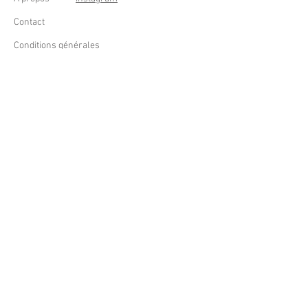
Contact
Conditions générales
Frais de livraison
Droit de rétractation
Peppermint Shop
Rue de la Casquette 49
4000 Liège - Luik
Belgique (Belgium)
OUVERT DU LUNDI AU SAMEDI
DE 11h à 18h
Tél : +32 (0) 470 59 67 67
email : info@peppermintshop.be