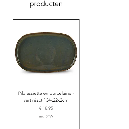
producten
Pila assiette en porcelaine -
Pila assiette 30x15x
vert réactif 34x22x2cm
en porcelaine - vert r
Prijs
€ 18,95
incl.BTW