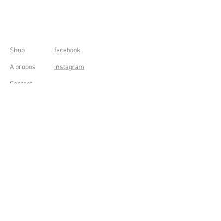
Shop
facebook
A propos
instagram
Contact
Conditions générales
Frais de livraison
Droit de rétractation
Peppermint Shop
Rue de la Casquette 49
4000 Liège - Luik
Belgique (Belgium)