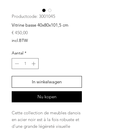
Productcode: 3001045
Vitrine basse 40x80x101,5 cm
Prijs
€ 450,00
incl.BTW
Aantal
*
In winkelwagen
Nu kopen
Cette collection de meubles danois
en acier noir est à la fois robuste et
d’une grande légèreté visuelle