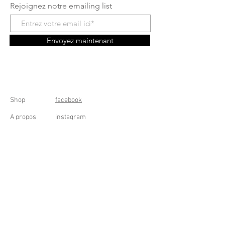
Rejoignez notre emailing list
Envoyez maintenant
Shop
facebook
A propos
instagram
Contact
Conditions générales
Frais de livraison
Droit de rétractation
Peppermint Shop