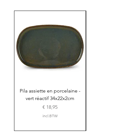
Pila assiette en porcelaine -
Pila assiette 30x15x
vert réactif 34x22x2cm
en porcelaine - vert r
Prijs
€ 18,95
incl.BTW