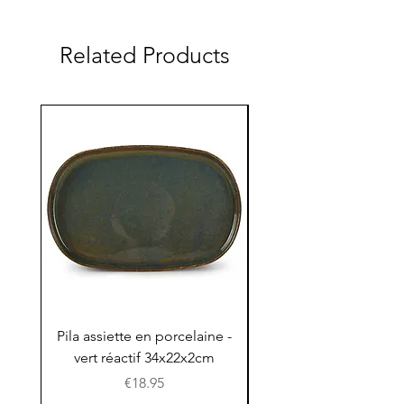
Related Products
Pila assiette en porcelaine -
Pila assiette 30x15x
vert réactif 34x22x2cm
en porcelaine - vert r
Price
€18.95