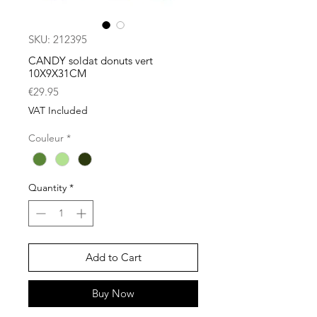
SKU: 212395
CANDY soldat donuts vert
10X9X31CM
Price
€29.95
VAT Included
Couleur
*
Quantity
*
Add to Cart
Buy Now