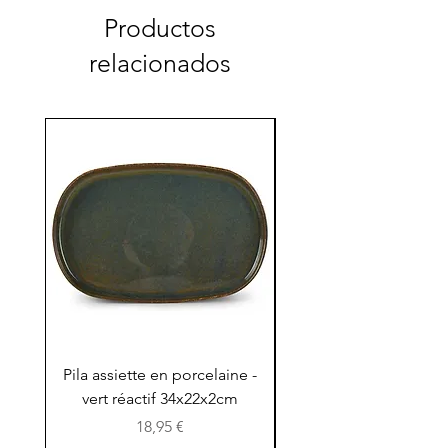
Productos
relacionados
Pila assiette en porcelaine -
Pila assiette 30x15x
vert réactif 34x22x2cm
en porcelaine - vert r
Precio
18,95 €