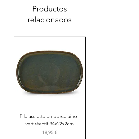
Productos
relacionados
Pila assiette en porcelaine -
Pila assiette 30x15x
vert réactif 34x22x2cm
en porcelaine - vert r
Precio
18,95 €