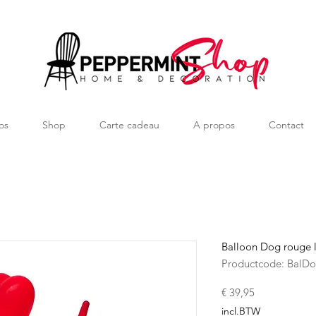
os
Shop
Carte cadeau
A propos
Contact
Balloon Dog rouge
Productcode: BalD
Prijs
€ 39,95
incl.BTW