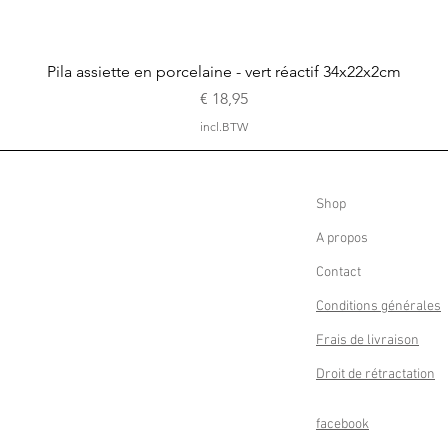
Snel overzicht
Pila assiette en porcelaine - vert réactif 34x22x2cm
Prijs
€ 18,95
incl.BTW
Shop
A propos
Contact
Conditions générales
Frais de livraison
Droit de rétractation
facebook