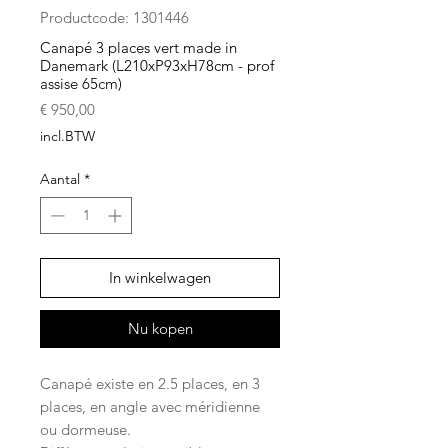
Productcode: 1301446
Canapé 3 places vert made in
Danemark (L210xP93xH78cm - prof
assise 65cm)
Prijs
€ 950,00
incl.BTW
Aantal
*
In winkelwagen
Nu kopen
Canapé existe en 2.5 places, en 3
places, en angle avec méridienne
ou dormeuse.