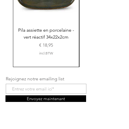
Pila assiette en porcelaine -
Pila assiette 30x15x
vert réactif 34x22x2cm
en porcelaine - vert r
Prijs
€ 18,95
incl.BTW
Rejoignez notre emailing list
Envoyez maintenant