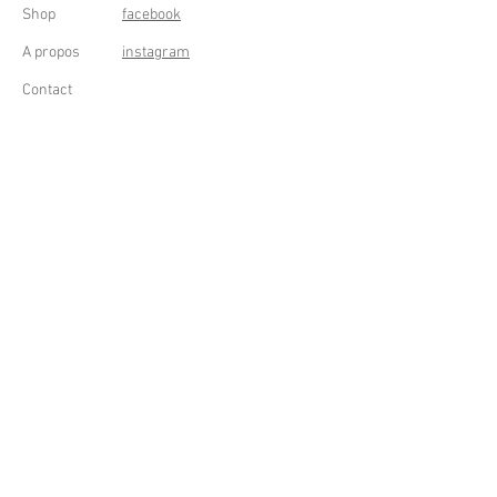
Shop
facebook
A propos
instagram
Contact
Conditions générales
Frais de livraison
Droit de rétractation
Peppermint Shop
Rue de la Casquette 49
4000 Liège - Luik
Belgique (Belgium)
OUVERT DU LUNDI AU SAMEDI
DE 11h à 18h
Tél : +32 (0) 470 59 67 67