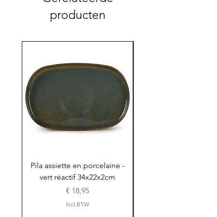
producten
Pila assiette en porcelaine -
Pila assiette 30x15x
vert réactif 34x22x2cm
en porcelaine - vert r
Prijs
€ 18,95
incl.BTW