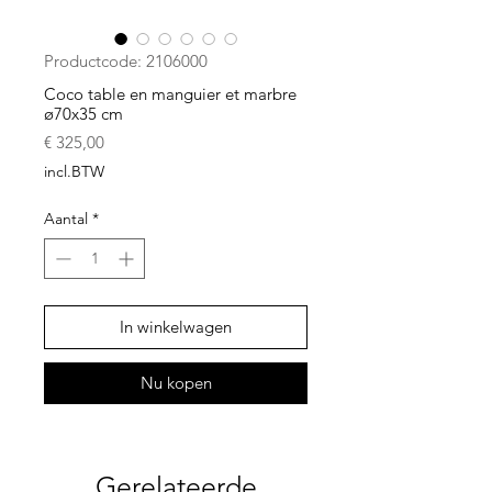
Productcode: 2106000
Coco table en manguier et marbre
ø70x35 cm
Prijs
€ 325,00
incl.BTW
Aantal
*
In winkelwagen
Nu kopen
Gerelateerde