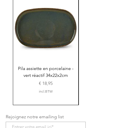
Pila assiette en porcelaine -
Pila assiette 30x15x
vert réactif 34x22x2cm
en porcelaine - vert r
Prijs
€ 18,95
incl.BTW
Rejoignez notre emailing list