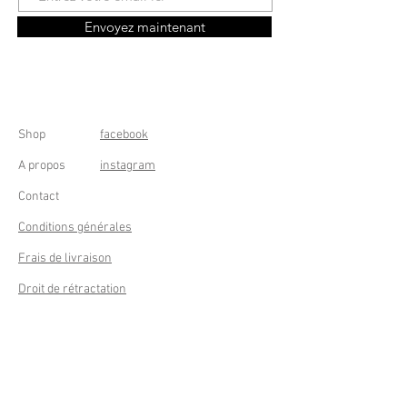
Envoyez maintenant
Shop
facebook
A propos
instagram
Contact
Conditions générales
Frais de livraison
Droit de rétractation
Peppermint Shop
Rue de la Casquette 49
4000 Liège - Luik