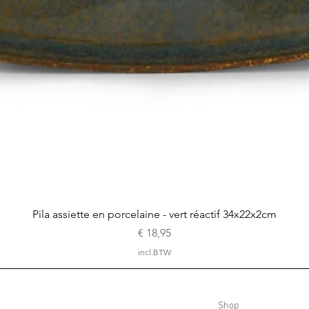
Snel overzicht
Pila assiette en porcelaine - vert réactif 34x22x2cm
Prijs
€ 18,95
incl.BTW
Shop