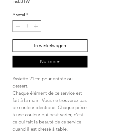
incl.BTW
Aantal
*
In winkelwagen
Nu kopen
Assiette 21cm pour entrée ou
dessert.
Chaque élément de ce service est
fait à la main. Vous ne trouverez pas
de couleur identique. Chaque pièce
à une couleur qui peut varier, c’est
ce qui fait la beauté de ce service
quand il est dressé à table.