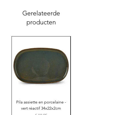
Gerelateerde
producten
Pila assiette en porcelaine -
Pila assiette 30x15x
vert réactif 34x22x2cm
en porcelaine - vert r