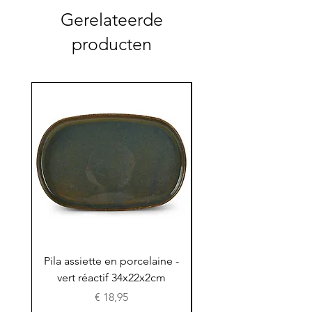
Gerelateerde
producten
Pila assiette en porcelaine -
Pila assiette 30x15x
vert réactif 34x22x2cm
en porcelaine - vert r
Prijs
€ 18,95