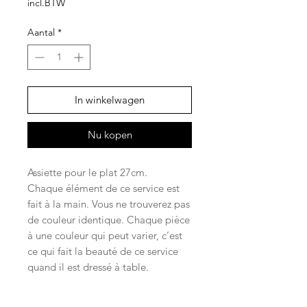
incl.BTW
Aantal
*
In winkelwagen
Nu kopen
Assiette pour le plat 27cm.
Chaque élément de ce service est
fait à la main. Vous ne trouverez pas
de couleur identique. Chaque pièce
à une couleur qui peut varier, c’est
ce qui fait la beauté de ce service
quand il est dressé à table.