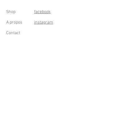
Shop
facebook
A propos
instagram
Contact
Conditions générales
Frais de livraison
Droit de rétractation
Peppermint Shop
Rue de la Casquette 49
4000 Liège - Luik
Belgique (Belgium)
OUVERT DU LUNDI AU SAMEDI
DE 11h à 18h