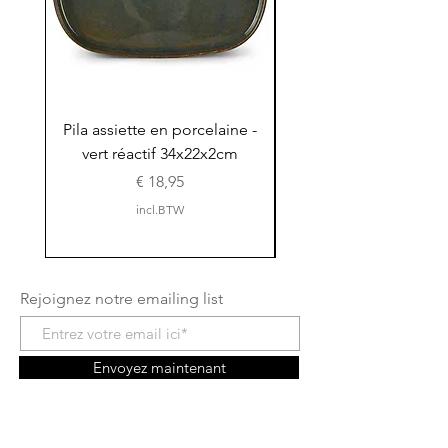
Pila assiette en porcelaine -
Pila assiette 30x15x
vert réactif 34x22x2cm
en porcelaine - vert r
Prijs
€ 18,95
incl.BTW
Rejoignez notre emailing list
Envoyez maintenant