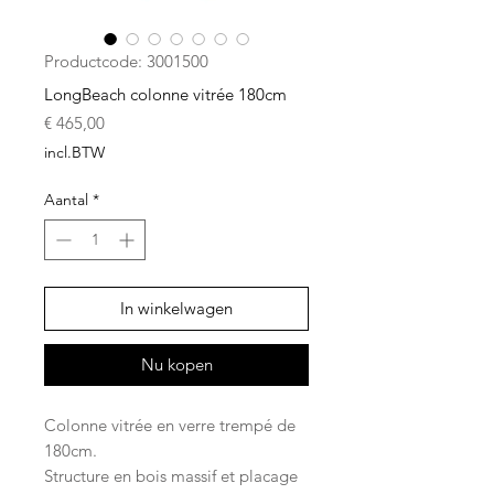
Productcode: 3001500
LongBeach colonne vitrée 180cm
Prijs
€ 465,00
incl.BTW
Aantal
*
In winkelwagen
Nu kopen
Colonne vitrée en verre trempé de
180cm.
Structure en bois massif et placage