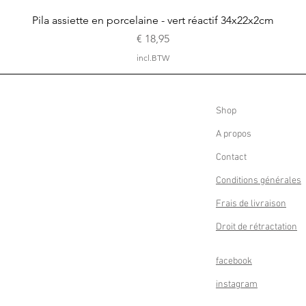
Snel overzicht
Pila assiette en porcelaine - vert réactif 34x22x2cm
Prijs
€ 18,95
incl.BTW
Shop
A propos
Contact
Conditions générales
Frais de livraison
Droit de rétractation
facebook
instagram