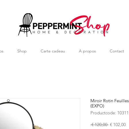
os
Shop
Carte cadeau
A propos
Contact
Miroir Rotin Feuille
(EXPO)
Productcode: 10311
Normale
V
 € 120,00 
€ 102,00