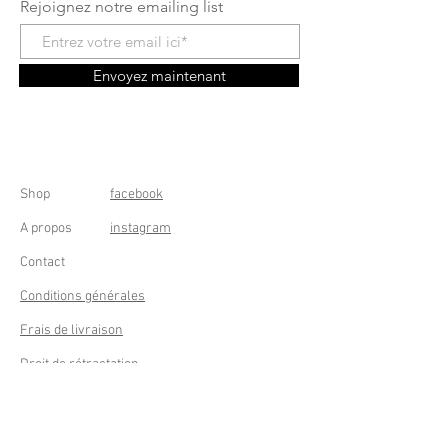
Rejoignez notre emailing list
Envoyez maintenant
Shop
facebook
A propos
instagram
Contact
Conditions générales
Frais de livraison
Droit de rétractation
Peppermint Shop