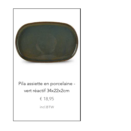
Pila assiette en porcelaine -
Pila assiette 30x15x
vert réactif 34x22x2cm
en porcelaine - vert r
Prijs
€ 18,95
incl.BTW