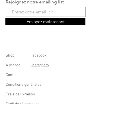
Rejoignez notre emailing list
Envoyez maintenant
Shop
facebook
A propos
instagram
Contact
Conditions générales
Frais de livraison
Droit de rétractation
Peppermint Shop