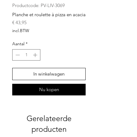
Productcode: PV-LIV-3069
Planche et roulette à pizza en acacia
Prijs
€ 43,95
incl.BTW
Aantal
*
In winkelwagen
Nu kopen
Gerelateerde
producten