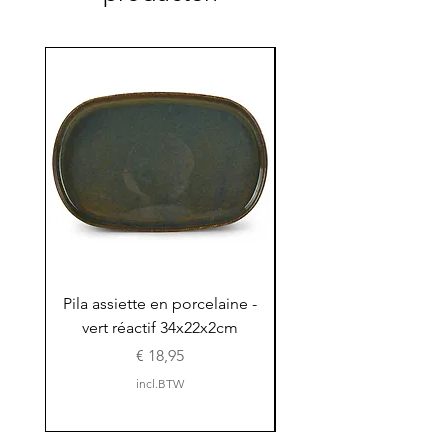
Pila assiette en porcelaine -
Pila assiette 30x15x
vert réactif 34x22x2cm
en porcelaine - vert r
Prijs
€ 18,95
incl.BTW