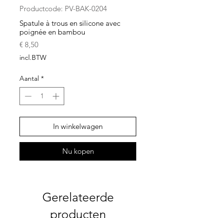
Productcode: PV-BAK-0204
Spatule à trous en silicone avec
poignée en bambou
Prijs
€ 8,50
incl.BTW
Aantal
*
In winkelwagen
Nu kopen
Gerelateerde
producten