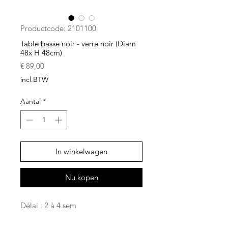
Productcode: 2101100
Table basse noir - verre noir (Diam
48x H 48cm)
Prijs
€ 89,00
incl.BTW
Aantal
*
In winkelwagen
Nu kopen
Délai : 2 à 4 sem