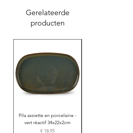
Gerelateerde
producten
Pila assiette en porcelaine -
Pila assiette 30x15x
vert réactif 34x22x2cm
en porcelaine - vert r
Prijs
€ 18,95