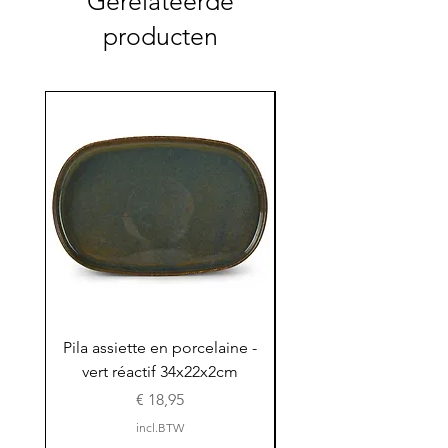
Gerelateerde
producten
Pila assiette en porcelaine -
Pila assiette 30x15x
vert réactif 34x22x2cm
en porcelaine - vert r
Prijs
€ 18,95
incl.BTW