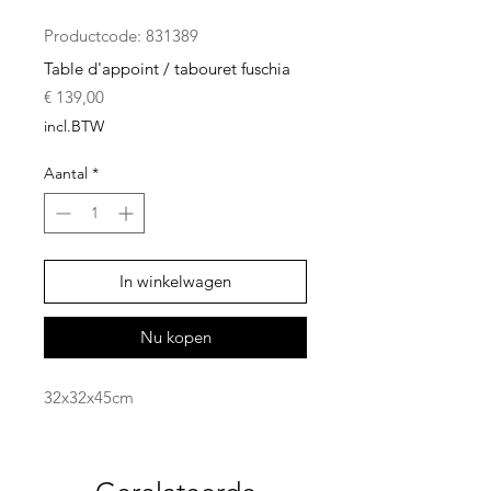
Productcode: 831389
Table d'appoint / tabouret fuschia
Prijs
€ 139,00
incl.BTW
Aantal
*
In winkelwagen
Nu kopen
32x32x45cm