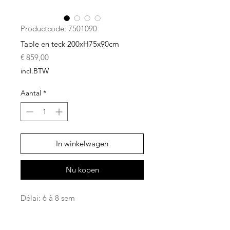
Productcode: 7501090
Table en teck 200xH75x90cm
Prijs
€ 859,00
incl.BTW
Aantal
*
In winkelwagen
Nu kopen
Délai: 6 à 8 sem