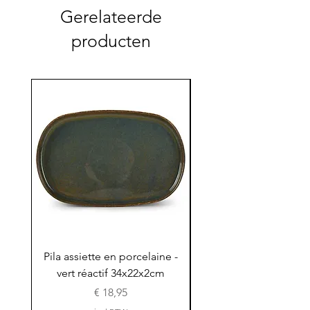
Gerelateerde
producten
Pila assiette en porcelaine -
Pila assiette 30x15x
vert réactif 34x22x2cm
en porcelaine - vert r
Prijs
€ 18,95