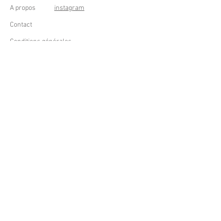
A propos
instagram
Contact
Conditions générales
Frais de livraison
Droit de rétractation
Peppermint Shop
Rue de la Casquette 49
4000 Liège - Luik
Belgique (Belgium)
OUVERT DU LUNDI AU SAMEDI
DE 11h à 18h
Tél : +32 (0) 470 59 67 67
email : info@peppermintshop.be