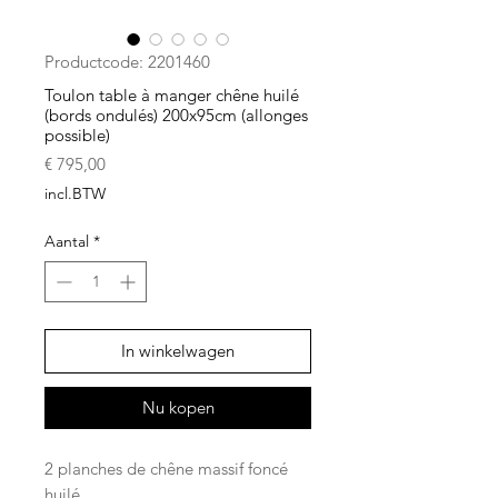
Productcode: 2201460
Toulon table à manger chêne huilé
(bords ondulés) 200x95cm (allonges
possible)
Prijs
€ 795,00
incl.BTW
Aantal
*
In winkelwagen
Nu kopen
2 planches de chêne massif foncé
huilé