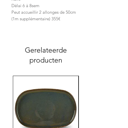
Délai 6 à 8sem
Peut accueillir 2 allonges de 50cm
(1m supplémentaire) 355€
Gerelateerde
producten