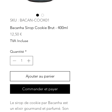
SKU : BACAN-COOK01
Bacanha Sirop Cookie Brut - 400ml
Prix
12,50 €
TVA Incluse
Quantité
*
Ajouter au panier
Commander et payer
Le sirop de cookie par Bacanha est
un elixir gourmand et parfumé. Son