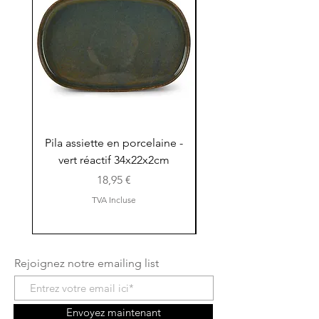
Pila assiette en porcelaine -
Pila assiette 30x15x
vert réactif 34x22x2cm
en porcelaine - vert r
Prix
18,95 €
TVA Incluse
Rejoignez notre emailing list
Envoyez maintenant