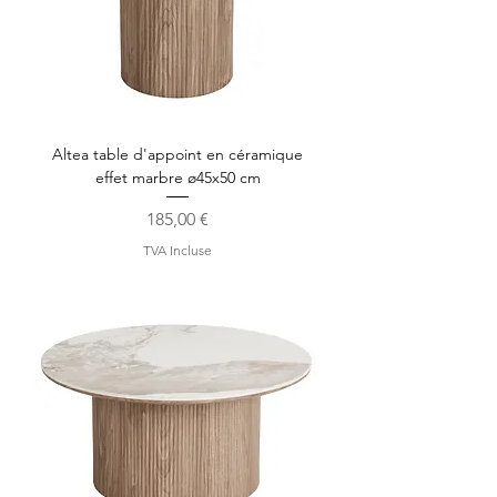
Altea table d'appoint en céramique
effet marbre ø45x50 cm
Prix
185,00 €
TVA Incluse