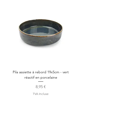
Pila assiette à rebord 19x5cm - vert
réactif en porcelaine
Prix
8,95 €
TVA Incluse