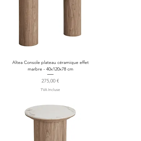
Altea Console plateau céramique effet
marbre - 40x120x78 cm
Prix
275,00 €
TVA Incluse