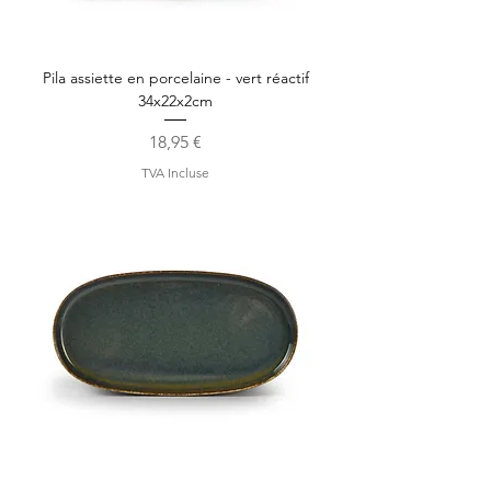
Pila assiette en porcelaine - vert réactif
34x22x2cm
Prix
18,95 €
TVA Incluse