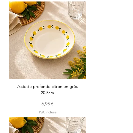
Assiette profonde citron en grès
20.5cm
Prix
6,95 €
TVA Incluse