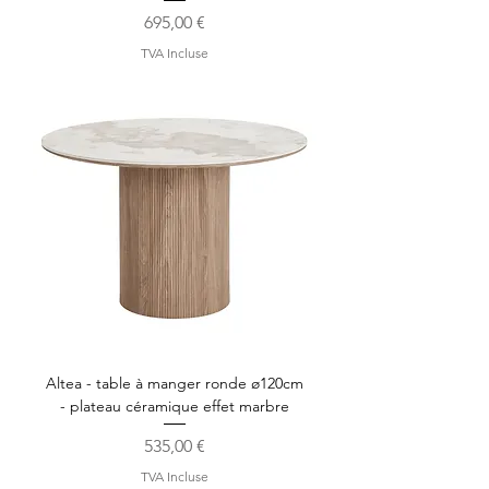
Prix
695,00 €
TVA Incluse
Altea - table à manger ronde ø120cm
- plateau céramique effet marbre
Prix
535,00 €
TVA Incluse