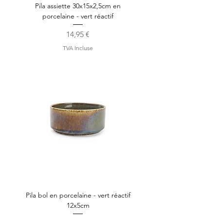
Pila assiette 30x15x2,5cm en
porcelaine - vert réactif
Prix
14,95 €
TVA Incluse
Pila bol en porcelaine - vert réactif
12x5cm