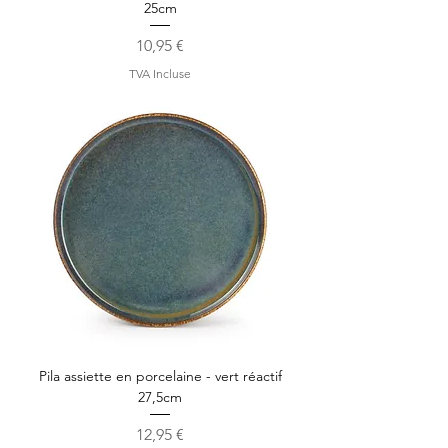
25cm
Prix
10,95 €
TVA Incluse
Pila assiette en porcelaine - vert réactif
27,5cm
Prix
12,95 €