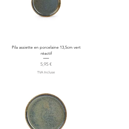
Pila assiette en porcelaine 13,5cm vert
réactif
Prix
5,95 €
TVA Incluse