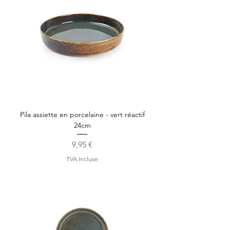
Pila assiette en porcelaine - vert réactif
24cm
Prix
9,95 €
TVA Incluse