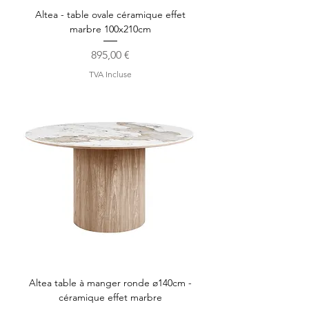
Altea - table ovale céramique effet
marbre 100x210cm
Prix
895,00 €
TVA Incluse
Altea table à manger ronde ø140cm -
céramique effet marbre