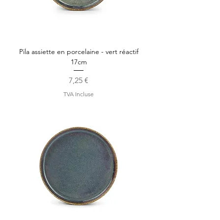
Pila assiette en porcelaine - vert réactif
17cm
Prix
7,25 €
TVA Incluse