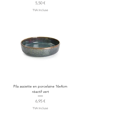
Prix
5,50 €
TVA Incluse
Pila assiette en porcelaine 16x4cm
réactif vert
Prix
6,95 €
TVA Incluse