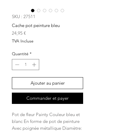
SKU : 27511
Cache pot peinture bleu
Prix
24,95 €
TVA Incluse
Quantité
*
Ajouter au panier
Commander et payer
Pot de fleur Painty Couleur bleu et
blanc En forme de pot de peinture
Avec poignée métallique Diamètre: