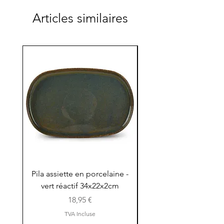
Articles similaires
Pila assiette en porcelaine -
Pila assiette 30x15x
vert réactif 34x22x2cm
en porcelaine - vert r
Prix
18,95 €
TVA Incluse