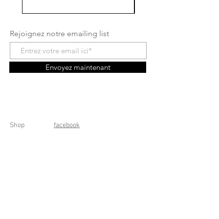
Rejoignez notre emailing list
Envoyez maintenant
Shop
facebook
A propos
instagram
Contact
Conditions générales
Frais de livraison
Droit de rétractation