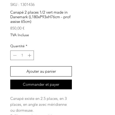
SKU : 1301436
Canapé 2 places 1/2 vert made in
Danemark (L180xP93xH76cm - prof
assise 65cm)
Prix
850,00 €
TVA Incluse
Quantité
*
Ajouter au panier
Commander et payer
Canapé existe en 2.5 places, en 3
places, en angle avec méridienne
ou dormeuse.