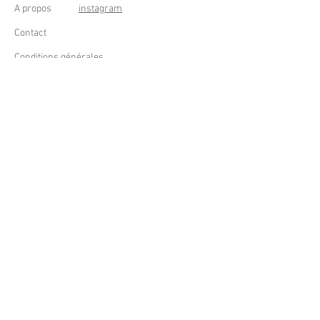
A propos
instagram
Contact
Conditions générales
Frais de livraison
Droit de rétractation
Peppermint Shop
Rue de la Casquette 49
4000 Liège - Luik
Belgique (Belgium)
OUVERT DU LUNDI AU SAMEDI
DE 11h à 18h
Tél : +32 (0) 470 59 67 67
email : info@peppermintshop.be