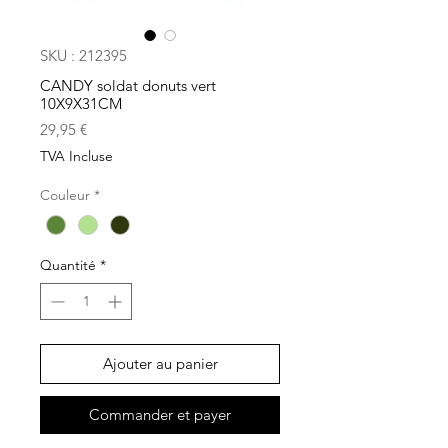
SKU : 212395
CANDY soldat donuts vert
10X9X31CM
Prix
29,95 €
TVA Incluse
Couleur
*
Quantité
*
Ajouter au panier
Commander et payer