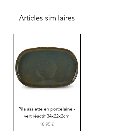
Articles similaires
Pila assiette en porcelaine -
Pila assiette 30x15x
vert réactif 34x22x2cm
en porcelaine - vert r
Prix
18,95 €