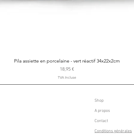
Aperçu rapide
Pila assiette en porcelaine - vert réactif 34x22x2cm
Prix
18,95 €
TVA Incluse
Shop
A propos
Contact
Conditions générales