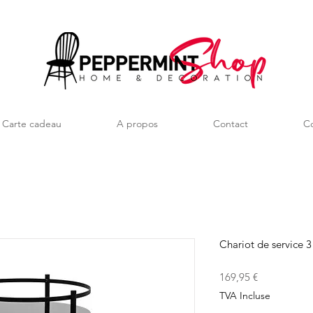
Carte cadeau
A propos
Contact
Co
Chariot de service 3
Prix
169,95 €
TVA Incluse