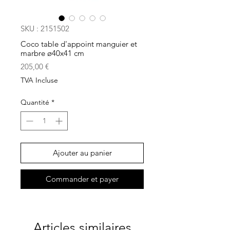
SKU : 2151502
Coco table d'appoint manguier et
marbre ø40x41 cm
Prix
205,00 €
TVA Incluse
Quantité
*
Ajouter au panier
Commander et payer
Articles similaires