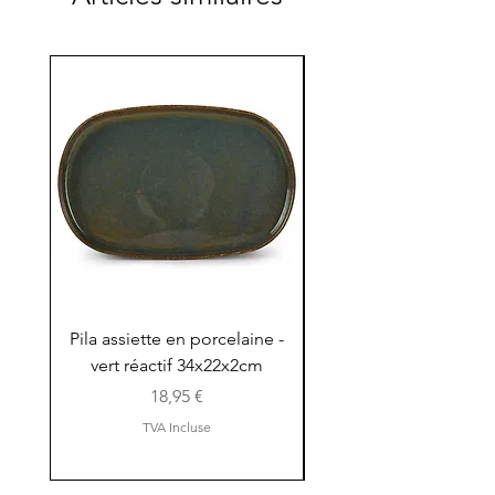
Pila assiette en porcelaine -
Pila assiette 30x15x
vert réactif 34x22x2cm
en porcelaine - vert r
Prix
18,95 €
TVA Incluse