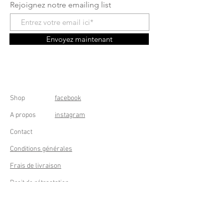
Rejoignez notre emailing list
Envoyez maintenant
Shop
facebook
A propos
instagram
Contact
Conditions générales
Frais de livraison
Droit de rétractation
Peppermint Shop