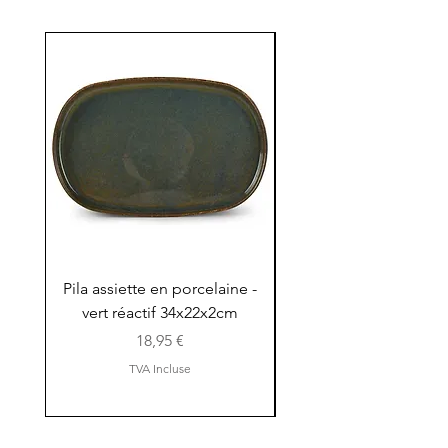
Pila assiette en porcelaine -
Pila assiette 30x15x
vert réactif 34x22x2cm
en porcelaine - vert r
Prix
18,95 €
TVA Incluse