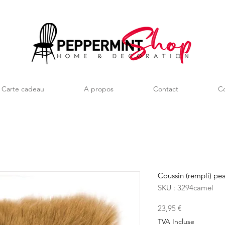
Carte cadeau
A propos
Contact
Co
Coussin (rempli) p
SKU : 3294camel
Prix
23,95 €
TVA Incluse