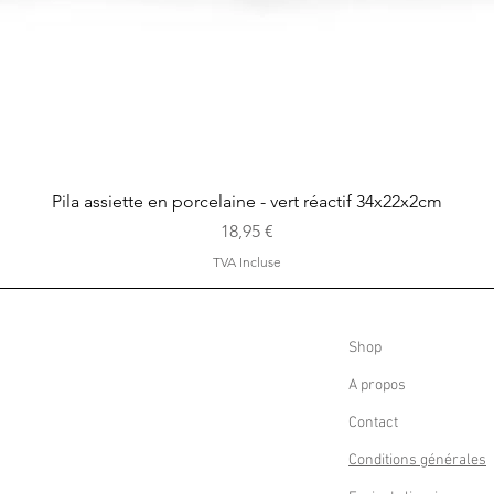
Aperçu rapide
Pila assiette en porcelaine - vert réactif 34x22x2cm
Prix
18,95 €
TVA Incluse
Shop
A propos
Contact
Conditions générales