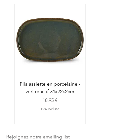
Pila assiette en porcelaine -
Pila assiette 30x15x
vert réactif 34x22x2cm
en porcelaine - vert r
Prix
18,95 €
TVA Incluse
Rejoignez notre emailing list