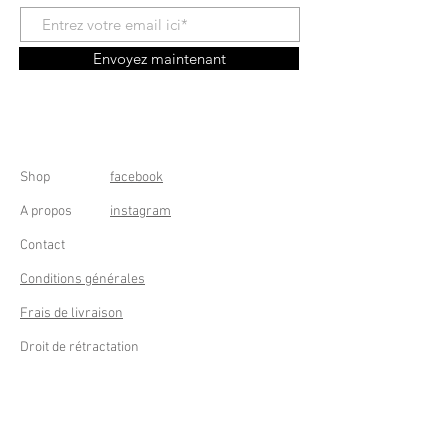
Envoyez maintenant
Shop
facebook
A propos
instagram
Contact
Conditions générales
Frais de livraison
Droit de rétractation
Peppermint Shop
Rue de la Casquette 49