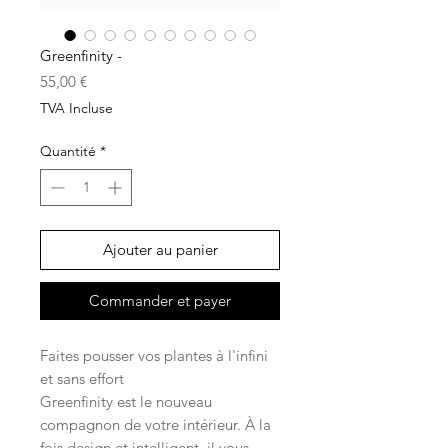
Greenfinity -
Prix
55,00 €
TVA Incluse
Quantité
*
Ajouter au panier
Commander et payer
Faites pousser vos plantes à l'infini
et sans effort
Greenfinity est le nouveau
compagnon de votre intérieur. À la
fois design et intelligent, il vous