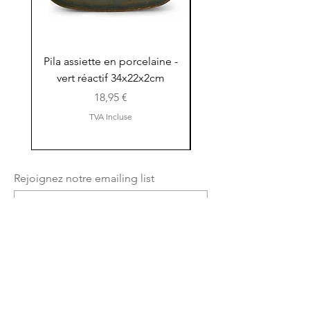
Pila assiette en porcelaine -
Pila assiette 30x15x
vert réactif 34x22x2cm
en porcelaine - vert r
Prix
18,95 €
TVA Incluse
Rejoignez notre emailing list
Envoyez maintenant
Shop
facebook