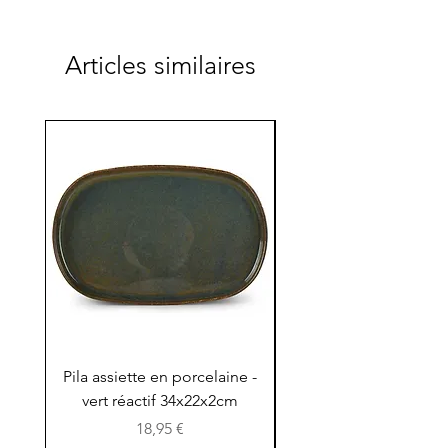
Articles similaires
Pila assiette en porcelaine -
Pila assiette 30x15x
vert réactif 34x22x2cm
en porcelaine - vert r
Prix
18,95 €