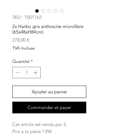
SKU : 1001162
2x Harbo gris anthracite microfibre
(65x48xH84cm)
Prix
278,00 €
TVA Incluse
Quantité
*
Ajouter au panier
Commander et payer
Cet article est vendu par 2.
Prix à la pièce 139€