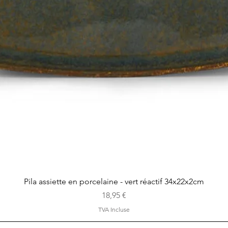
Aperçu rapide
Pila assiette en porcelaine - vert réactif 34x22x2cm
Prix
18,95 €
TVA Incluse