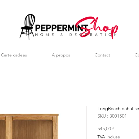
Carte cadeau
A propos
Contact
Co
LongBeach bahut s
SKU : 3001501
Prix
545,00 €
TVA Incluse