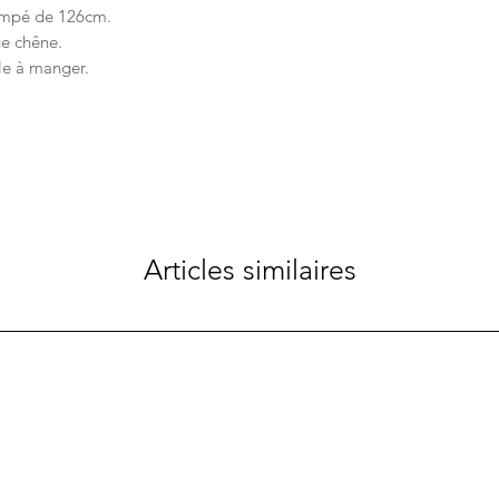
rempé de 126cm.
ge chêne.
le à manger.
Articles similaires