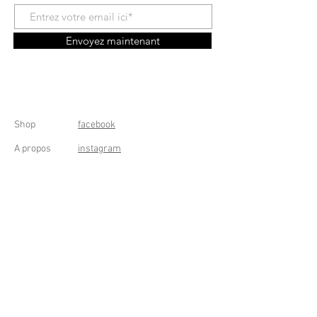
Envoyez maintenant
Shop
facebook
A propos
instagram
Contact
Conditions générales
Frais de livraison
Droit de rétractation
Peppermint Shop
Rue de la Casquette 49