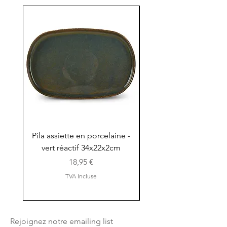
Pila assiette en porcelaine -
Pila assiette 30x15x
vert réactif 34x22x2cm
en porcelaine - vert r
Prix
18,95 €
TVA Incluse
Rejoignez notre emailing list