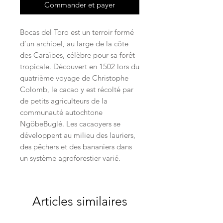
Commander et payer
Bocas del Toro est un terroir formé
d'un archipel, au large de la côte
des Caraïbes, célèbre pour sa forêt
tropicale. Découvert en 1502 lors du
quatrième voyage de Christophe
Colomb, le cacao y est récolté par
de petits agriculteurs de la
communauté autochtone
NgöbeBuglé. Les cacaoyers se
développent au milieu des lauriers,
des pêchers et des bananiers dans
un système agroforestier varié.
Articles similaires