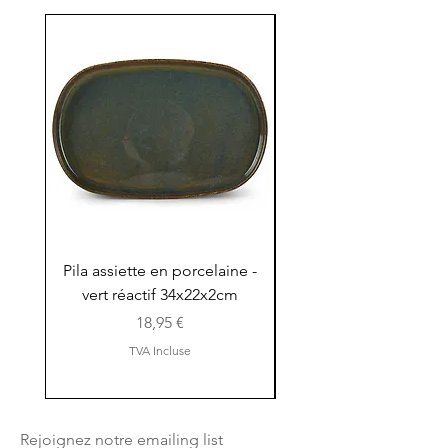
Pila assiette en porcelaine -
Pila assiette 30x15x
vert réactif 34x22x2cm
en porcelaine - vert r
Prix
18,95 €
TVA Incluse
Rejoignez notre emailing list