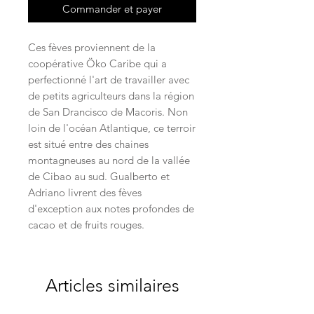
Commander et payer
Ces fèves proviennent de la
coopérative Öko Caribe qui a
perfectionné l'art de travailler avec
de petits agriculteurs dans la région
de San Drancisco de Macoris. Non
loin de l'océan Atlantique, ce terroir
est situé entre des chaines
montagneuses au nord de la vallée
de Cibao au sud. Gualberto et
Adriano livrent des fèves
d'exception aux notes profondes de
cacao et de fruits rouges.
Articles similaires