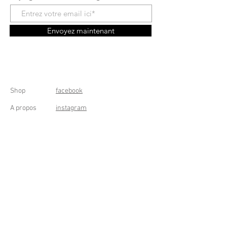
Envoyez maintenant
Shop
facebook
A propos
instagram
Contact
Conditions générales
Frais de livraison
Droit de rétractation
Peppermint Shop