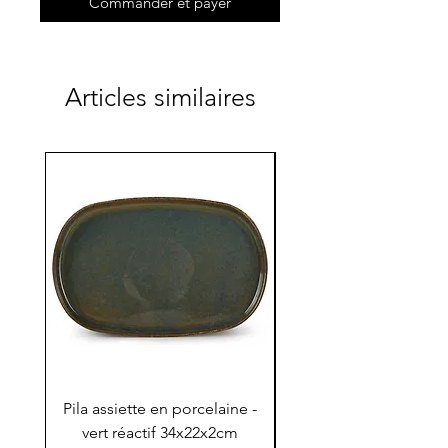
Commander et payer
Articles similaires
Pila assiette en porcelaine -
Pila assiette 30x15x
vert réactif 34x22x2cm
en porcelaine - vert r