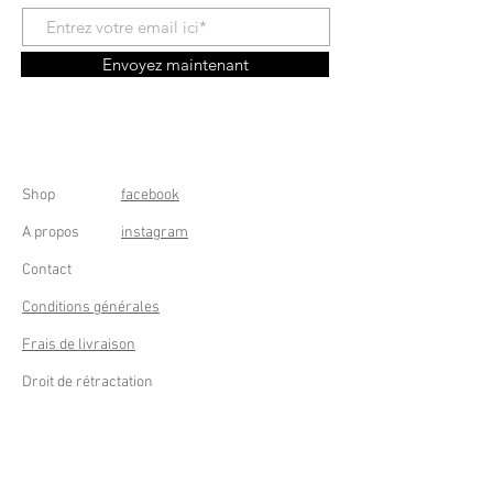
Envoyez maintenant
Shop
facebook
A propos
instagram
Contact
Conditions générales
Frais de livraison
Droit de rétractation
Peppermint Shop
Rue de la Casquette 49