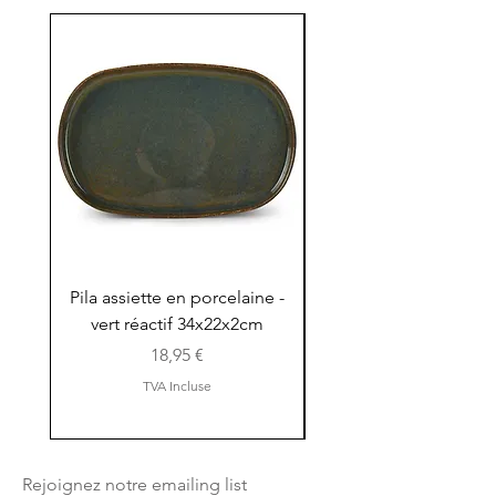
Pila assiette en porcelaine -
Pila assiette 30x15x
vert réactif 34x22x2cm
en porcelaine - vert r
Prix
18,95 €
TVA Incluse
Rejoignez notre emailing list