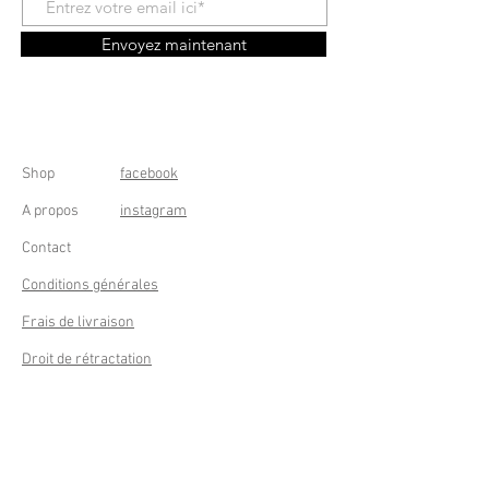
Envoyez maintenant
Shop
facebook
A propos
instagram
Contact
Conditions générales
Frais de livraison
Droit de rétractation
Peppermint Shop
Rue de la Casquette 49