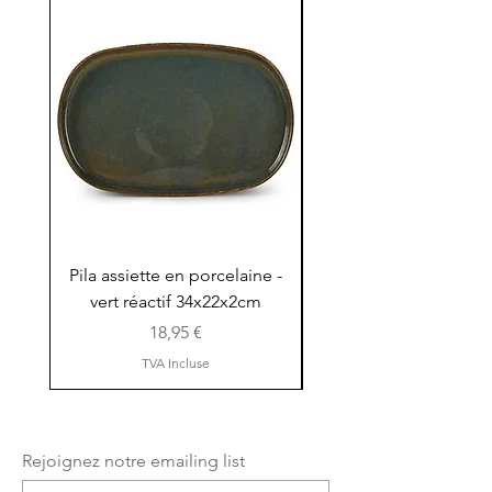
Pila assiette en porcelaine -
Pila assiette 30x15x
vert réactif 34x22x2cm
en porcelaine - vert r
Prix
18,95 €
TVA Incluse
Rejoignez notre emailing list