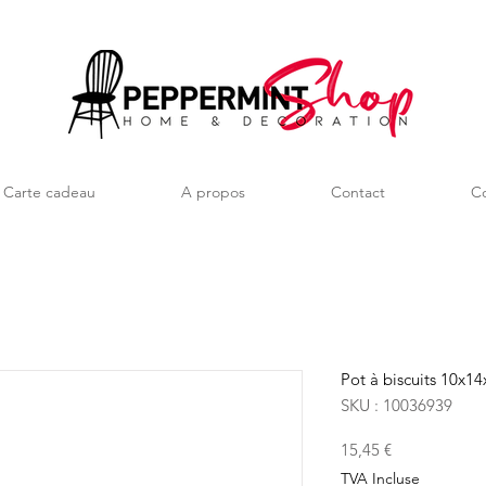
Carte cadeau
A propos
Contact
Co
Pot à biscuits 10x1
SKU : 10036939
Prix
15,45 €
TVA Incluse