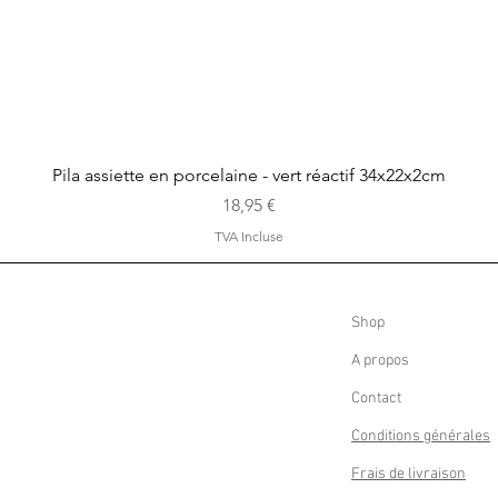
Aperçu rapide
Pila assiette en porcelaine - vert réactif 34x22x2cm
Prix
18,95 €
TVA Incluse
Shop
A propos
Contact
Conditions générales
Frais de livraison