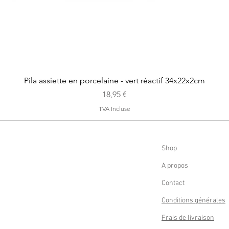
Aperçu rapide
Pila assiette en porcelaine - vert réactif 34x22x2cm
Prix
18,95 €
TVA Incluse
Shop
A propos
Contact
Conditions générales
Frais de livraison