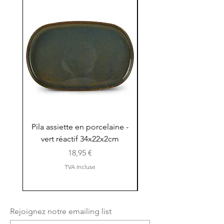
Pila assiette en porcelaine -
Pila assiette 30x15x
vert réactif 34x22x2cm
en porcelaine - vert r
Prix
18,95 €
TVA Incluse
Rejoignez notre emailing list