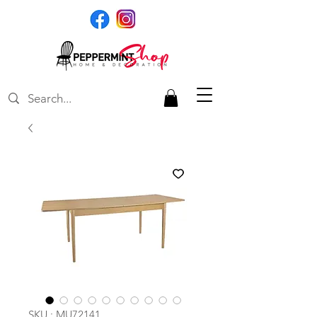
SKU : MU72141