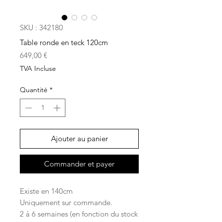
SKU : 342180
Table ronde en teck 120cm
Prix
649,00 €
TVA Incluse
Quantité
*
Ajouter au panier
Commander et payer
Existe en 140cm
Uniquement sur commande.
2 à 6 semaines (en fonction du stock