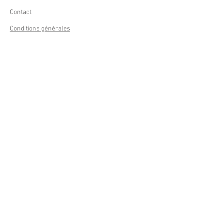
Contact
Conditions générales
Frais de livraison
Droit de rétractation
Peppermint Shop
Rue de la Casquette 49
4000 Liège - Luik
Belgique (Belgium)
OUVERT DU LUNDI AU SAMEDI
DE 11h à 18h
Tél : +32 (0) 470 59 67 67
email : info@peppermintshop.be