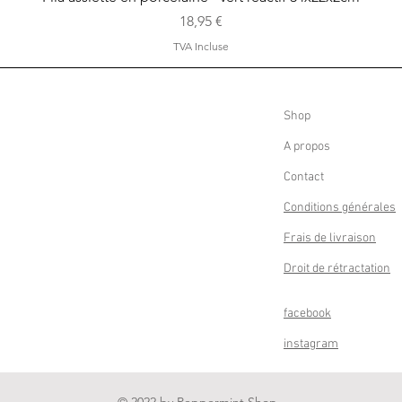
Prix
18,95 €
TVA Incluse
Shop
A propos
Contact
Conditions générales
Frais de livraison
Droit de rétractation
facebook
instagram