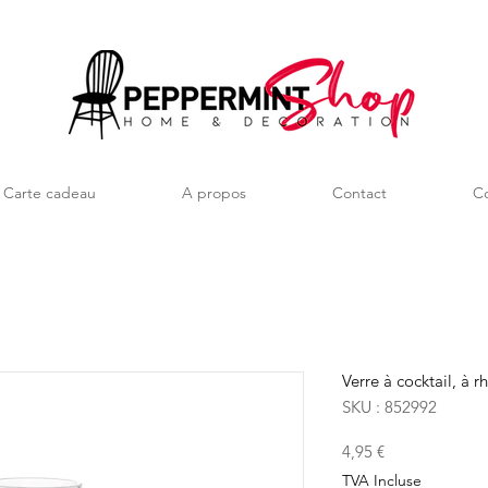
Carte cadeau
A propos
Contact
Co
Verre à cocktail, à 
SKU : 852992
Prix
4,95 €
TVA Incluse