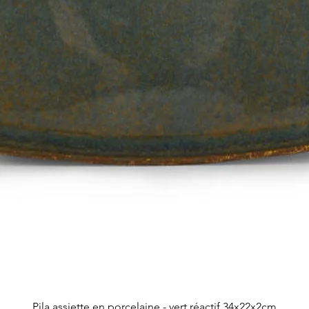
Aperçu rapide
Pila assiette en porcelaine - vert réactif 34x22x2cm