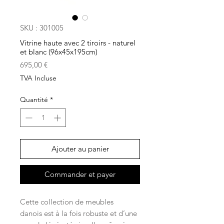
SKU : 301005
Vitrine haute avec 2 tiroirs - naturel
et blanc (96x45x195cm)
Prix
695,00 €
TVA Incluse
Quantité
*
Ajouter au panier
Commander et payer
Cette collection de meubles
danois est à la fois robuste et d’une