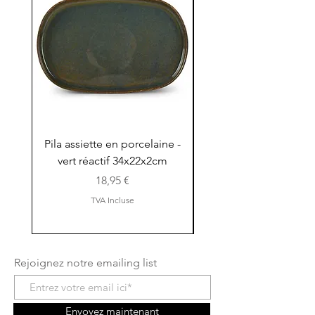
Pila assiette en porcelaine -
Pila assiette 30x15x
vert réactif 34x22x2cm
en porcelaine - vert r
Prix
18,95 €
TVA Incluse
Rejoignez notre emailing list
Envoyez maintenant