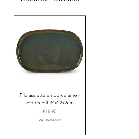
Pila assiette en porcelaine -
Pila assiette 30x15x
vert réactif 34x22x2cm
en porcelaine - vert r
Price
€18.95
VAT Included