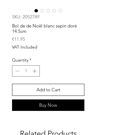
SKU: 2052789
Bol de de Noël blanc sapin doré
14.5cm
Price
€11.95
VAT Included
Quantity
*
Add to Cart
Buy Now
Related Products