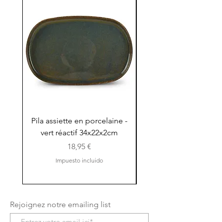
Pila assiette en porcelaine -
Pila assiette 30x15x
vert réactif 34x22x2cm
en porcelaine - vert r
Precio
18,95 €
Impuesto incluido
Rejoignez notre emailing list