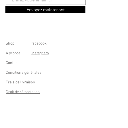
Envoyez maintenant
Shop
facebook
A propos
instagram
Contact
Conditions générales
Frais de livraison
Droit de rétractation
Peppermint Shop
Rue de la Casquette 49
4000 Liège - Luik